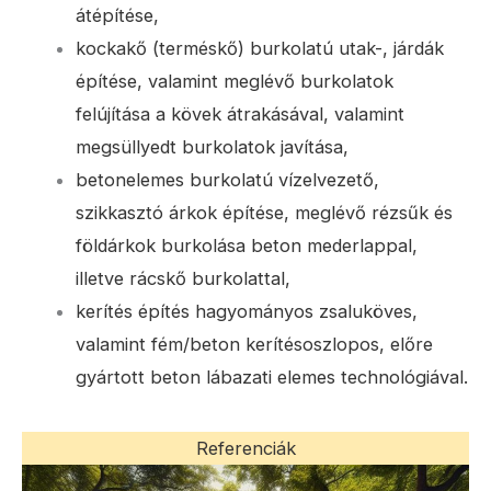
átépítése,
kockakő (terméskő) burkolatú utak-, járdák
építése, valamint meglévő burkolatok
felújítása a kövek átrakásával, valamint
megsüllyedt burkolatok javítása,
betonelemes burkolatú vízelvezető,
szikkasztó árkok építése, meglévő rézsűk és
földárkok burkolása beton mederlappal,
illetve rácskő burkolattal,
kerítés építés hagyományos zsaluköves,
valamint fém/beton kerítésoszlopos, előre
gyártott beton lábazati elemes technológiával.
Referenciák