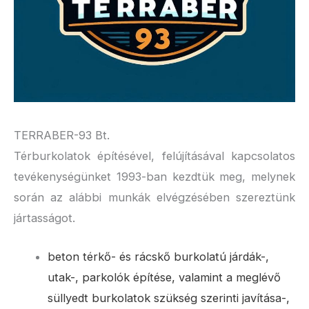
TERRABER-93 Bt.
Térburkolatok építésével, felújításával kapcsolatos
tevékenységünket 1993-ban kezdtük meg, melynek
során az alábbi munkák elvégzésében szereztünk
jártasságot.
beton térkő- és rácskő burkolatú járdák-,
utak-, parkolók építése, valamint a meglévő
süllyedt burkolatok szükség szerinti javítása-,