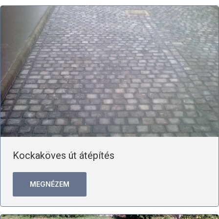
Kockaköves út átépítés
MEGNÉZEM