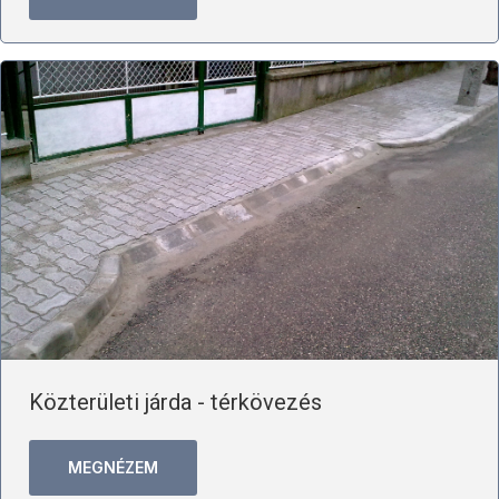
Közterületi járda - térkövezés
MEGNÉZEM