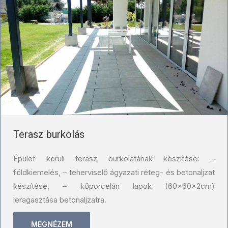
Terasz burkolás
Épület körüli terasz burkolatának készítése: –
földkiemelés, – teherviselő ágyazati réteg- és betonaljzat
készítése, – kőporcelán lapok (60×60×2cm)
leragasztása betonaljzatra.
MEGNÉZEM