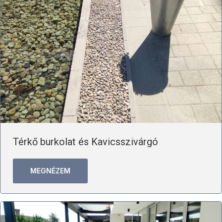
Térkő burkolat és Kavicsszivárgó
MEGNÉZEM