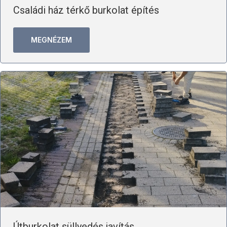
Családi ház térkő burkolat építés
MEGNÉZEM
Útburkolat süllyedés javítás