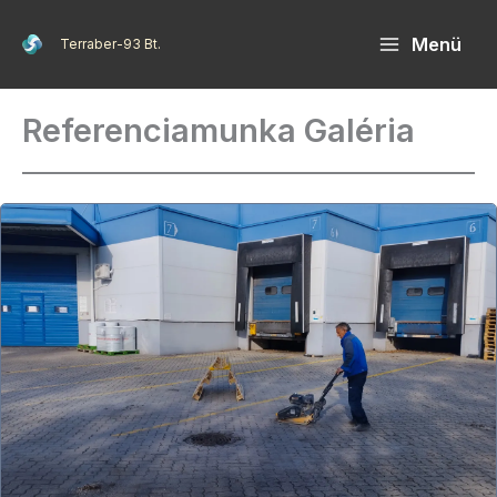
Skip
Menü
Terraber-93 Bt.
to
content
Referenciamunka Galéria