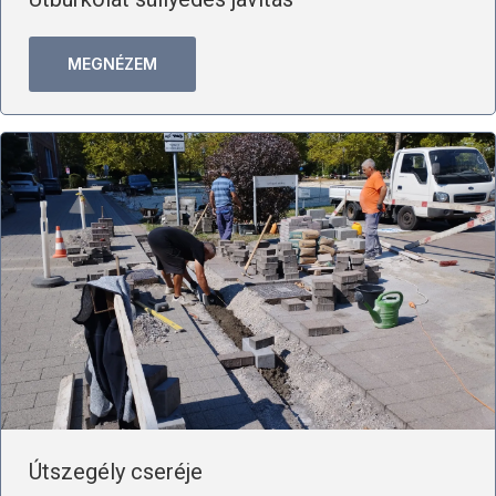
MEGNÉZEM
Útszegély cseréje