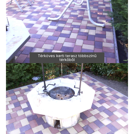
Térköves kerti terasz többszínű
térkőből