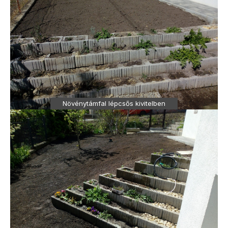
Növénytámfal lépcsős kivitelben