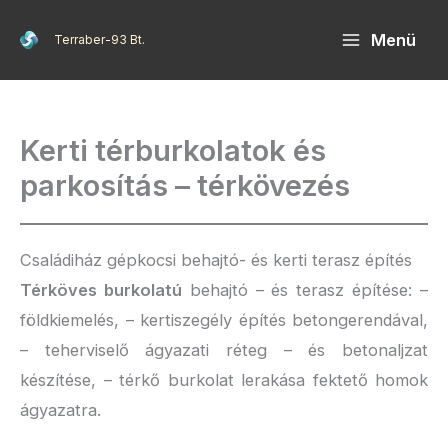
Skip
Menü
Terraber-93 Bt.
to
content
Kerti térburkolatok és
parkosítás – térkövezés
Családiház gépkocsi behajtó- és kerti terasz építés
Térköves burkolatú
behajtó – és terasz építése: –
földkiemelés, – kertiszegély építés betongerendával,
– teherviselő ágyazati réteg – és betonaljzat
készítése, – térkő burkolat lerakása fektető homok
ágyazatra.