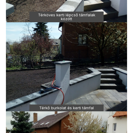
Térköves kerti lépcső támfalak
között
Térkő burkolat és kerti támfal