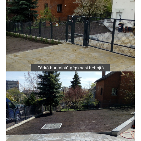
Térkő burkolatú gépkocsi behajtó