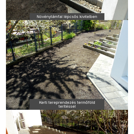
Növénytámfal lépcsős kivitelben
Kerti tereprendezés termőföld
terítéssel