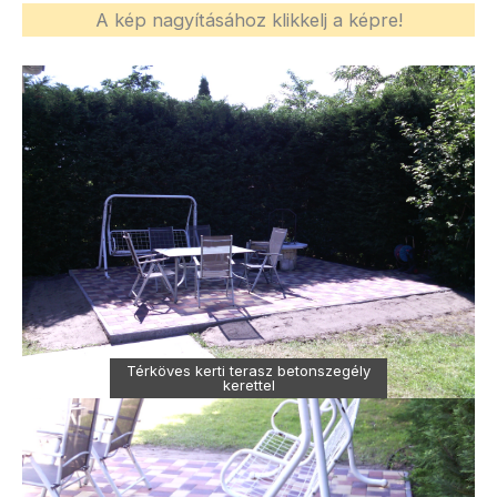
A kép nagyításához klikkelj a képre!
Térköves kerti terasz betonszegély
kerettel