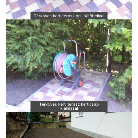
Térköves kerti terasz grill sütőhellyel
Térköves kerti terasz kerticsap
kiállással