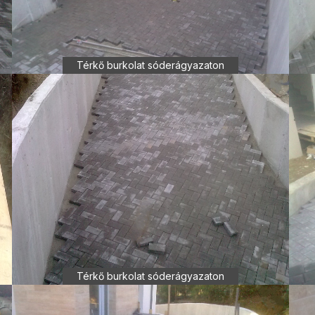
Térkő burkolat sóderágyazaton
Térkő burkolat sóderágyazaton