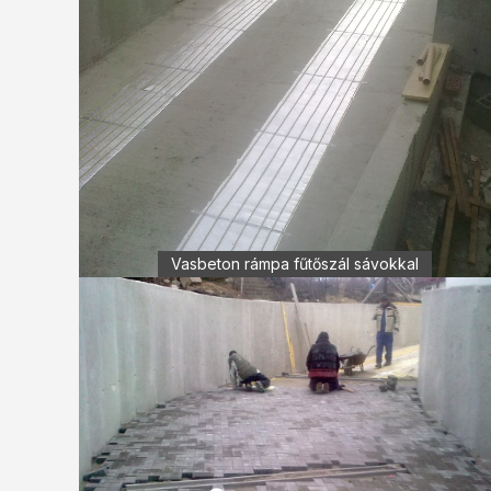
Vasbeton rámpa fűtőszál sávokkal