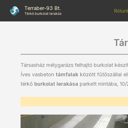
Skip
Terraber-93 Bt.
Rólun
to
Térkő burkolat lerakás
content
Tár
Társasház mélygarázs felhajtó burkolat készí
Íves vasbeton
támfalak
között fűtőszállal e
térkő
burkolat lerakása
parkett mintába, 10