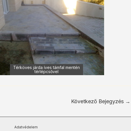
Térköves járda íves támfal mentén
térlépcsővel
Következő Bejegyzés
→
Adatvédelem