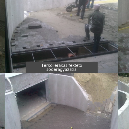
Térkő lerakás fektető
sóderágyazatra