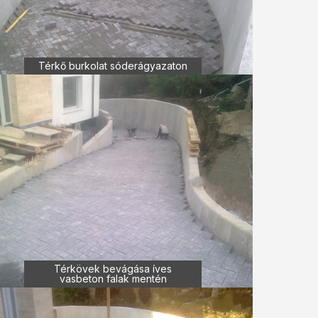
Térkő burkolat sóderágyazaton
Térkövek bevágása íves
vasbeton falak mentén