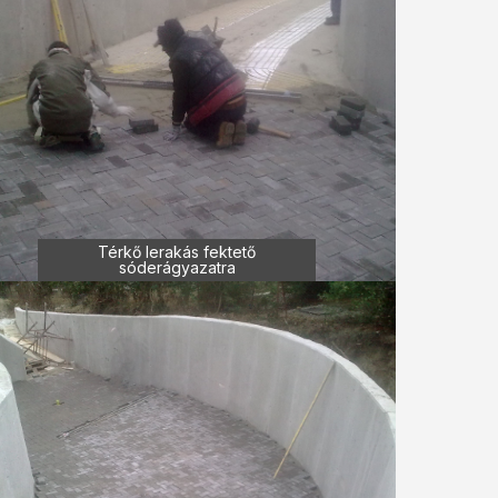
Térkő lerakás fektető
sóderágyazatra