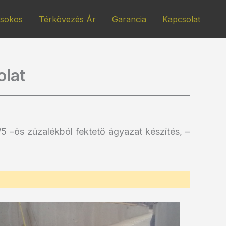
isokos
Térkövezés Ár
Garancia
Kapcsolat
olat
2/5 –ös zúzalékból fektető ágyazat készítés, –