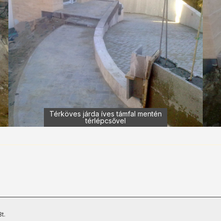
Térköves járda íves támfal mentén
térlépcsővel
t.