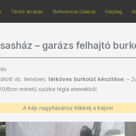
k
Térkő lerakás
Referencia Galéria
Házilag
K
sasház – garázs felhajtó burk
tés
llátott vb. lemezen,
térköves burkolat készítése
: – 
/20/6cm méretű szürke tégla elemekből.
A kép nagyításához klikkelj a képre!