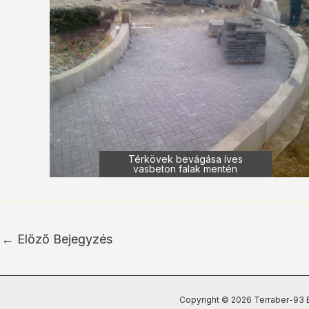
Térkövek bevágása íves
vasbeton falak mentén
←
Előző Bejegyzés
Copyright © 2026 Terraber-93 B