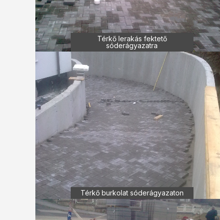
Térkő lerakás fektető
sóderágyazatra
Térkő burkolat sóderágyazaton