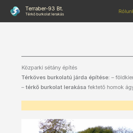
Skip
Terraber-93 Bt.
Rólun
to
Térkő burkolat lerakás
content
Közparki sétány építés
Térköves burkolatú járda építése
: – földki
–
térkő burkolat lerakása
fektető homok ágy