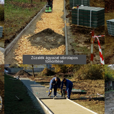
Zúzalék ágyazat vibrolapos
tömörítése