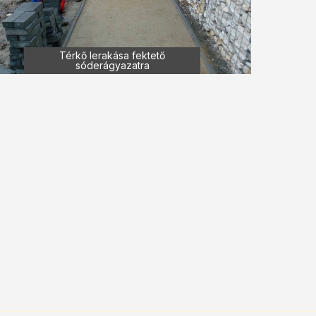
Térkő lerakása fektető
sóderágyazatra