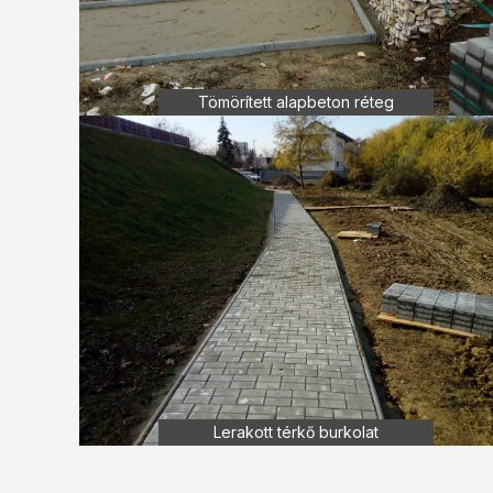
Tömörített alapbeton réteg
Lerakott térkő burkolat