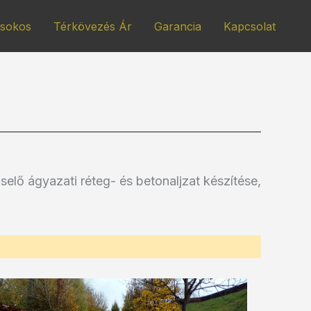
isokos
Térkövezés Ár
Garancia
Kapcsolat
iselő ágyazati réteg- és betonaljzat készítése,