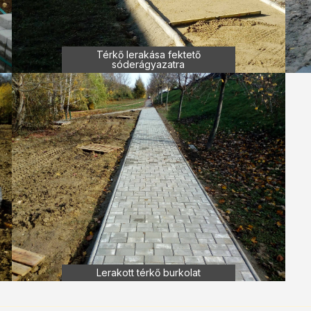
Térkő lerakása fektető
sóderágyazatra
Lerakott térkő burkolat