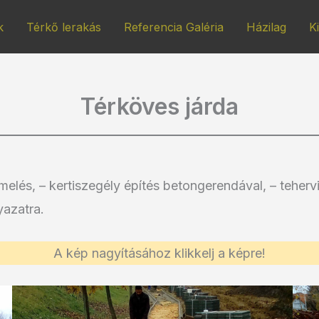
k
Térkő lerakás
Referencia Galéria
Házilag
K
Térköves járda
emelés, – kertiszegély építés betongerendával, – teherv
azatra.
A kép nagyításához klikkelj a képre!